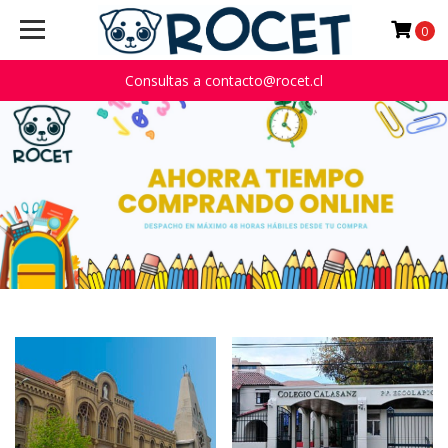
Uniformes
0
ROCET
Consultas a contacto@rocet.cl