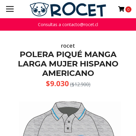
0
Consultas a contacto@rocet.cl
rocet
POLERA PIQUÉ MANGA
LARGA MUJER HISPANO
AMERICANO
$9.030
($12.900)