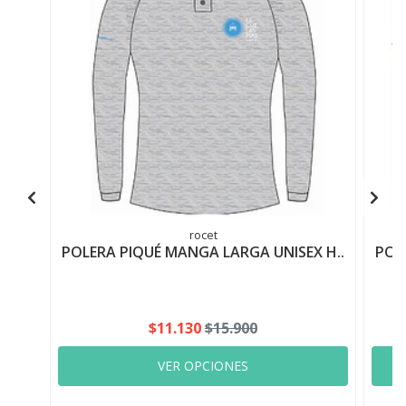
rocet
POLERA PIQUÉ MANGA LARGA UNISEX H..
POL
$11.130
$15.900
VER OPCIONES