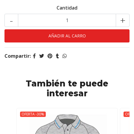
Cantidad
-
+
Compartir:
También te puede
interesar
OFERTA -30%
OFER